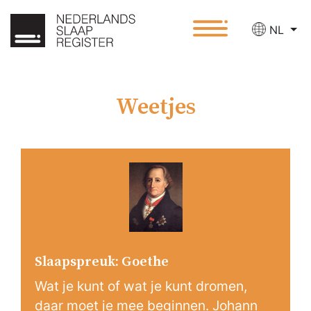
NL
Weetjes
Slaapspreuk: Goethe
Wat je kunt of wat je kunt dromen,
daar moet je mee beginnen. Johann