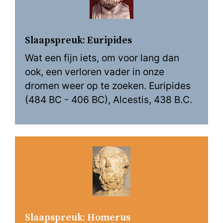
Slaapspreuk: Euripides
Wat een fijn iets, om voor lang dan
ook, een verloren vader in onze
dromen weer op te zoeken. Euripides
(484 BC - 406 BC), Alcestis, 438 B.C.
Slaapspreuk: Homerus