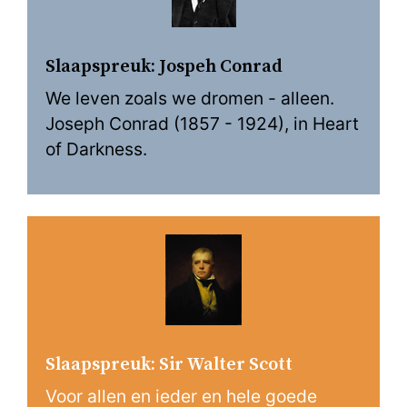
Slaapspreuk: Jospeh Conrad
We leven zoals we dromen - alleen.
Joseph Conrad (1857 - 1924), in Heart
of Darkness.
Slaapspreuk: Sir Walter Scott
Voor allen en ieder en hele goede