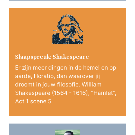
Slaapspreuk: Shakespeare
Er zijn meer dingen in de hemel en op
aarde, Horatio, dan waarover jij
droomt in jouw filosofie. William
Shakespeare (1564 - 1616), "Hamlet",
Act 1 scene 5