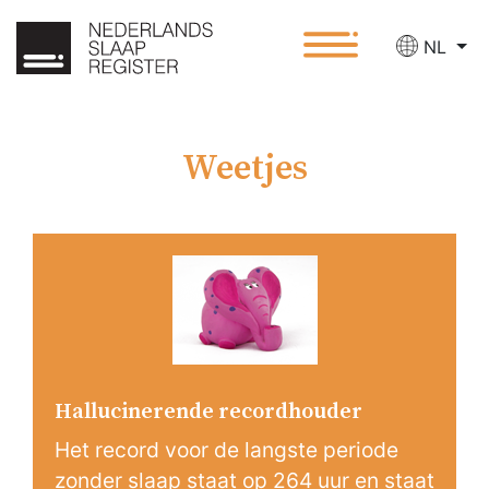
NL
Weetjes
Hallucinerende recordhouder
Het record voor de langste periode
zonder slaap staat op 264 uur en staat