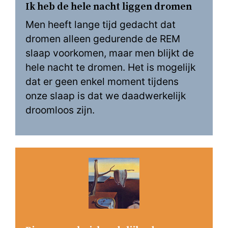
Ik heb de hele nacht liggen dromen
Men heeft lange tijd gedacht dat
dromen alleen gedurende de REM
slaap voorkomen, maar men blijkt de
hele nacht te dromen. Het is mogelijk
dat er geen enkel moment tijdens
onze slaap is dat we daadwerkelijk
droomloos zijn.