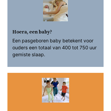
Hoera, een baby?
Een pasgeboren baby betekent voor
ouders een totaal van 400 tot 750 uur
gemiste slaap.