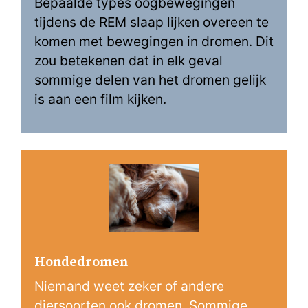
Bepaalde types oogbewegingen
tijdens de REM slaap lijken overeen te
komen met bewegingen in dromen. Dit
zou betekenen dat in elk geval
sommige delen van het dromen gelijk
is aan een film kijken.
Hondedromen
Niemand weet zeker of andere
diersoorten ook dromen. Sommige