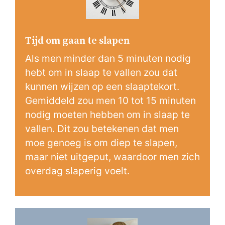
Tijd om gaan te slapen
Als men minder dan 5 minuten nodig
hebt om in slaap te vallen zou dat
kunnen wijzen op een slaaptekort.
Gemiddeld zou men 10 tot 15 minuten
nodig moeten hebben om in slaap te
vallen. Dit zou betekenen dat men
moe genoeg is om diep te slapen,
maar niet uitgeput, waardoor men zich
overdag slaperig voelt.